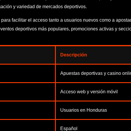
egación y variedad de mercados deportivos.
a para facilitar el acceso tanto a usuarios nuevos como a apost
ventos deportivos más populares, promociones activas y secci
Descripción
Apuestas deportivas y casino onli
Acceso web y versión móvil
Usuarios en Honduras
Español