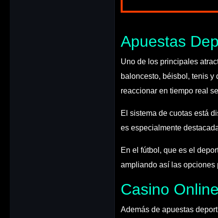
Apuestas Dep
Uno de los principales atrac
baloncesto, béisbol, tenis y
reaccionar en tiempo real se
El sistema de cuotas está d
es especialmente destacada 
En el fútbol, que es el depo
ampliando así las opciones 
Casino Online
Además de apuestas deporti