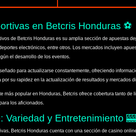
ortivas en Betcris Honduras ⚽
tivos de Betcris Honduras es su amplia sección de apuestas dep
 deportes electrónicos, entre otros. Los mercados incluyen apues
gún el desarrollo de los eventos.
iseñado para actualizarse constantemente, ofreciendo informació
por su rapidez en la actualización de resultados y mercados d
rte más popular en Honduras, Betcris ofrece cobertura tanto de 
para los aficionados.
: Variedad y Entretenimiento 🎰
vas, Betcris Honduras cuenta con una sección de casino onlin