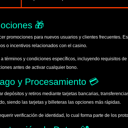
ociones 🎁
cer promociones para nuevos usuarios y clientes frecuentes. E
os o incentivos relacionados con el casino.
a términos y condiciones específicos, incluyendo requisitos de
iones antes de activar cualquier bono.
ago y Procesamiento 💳
ar depósitos y retiros mediante tarjetas bancarias, transferenci
do, siendo las tarjetas y billeteras las opciones más rápidas.
equerir verificación de identidad, lo cual forma parte de los pro