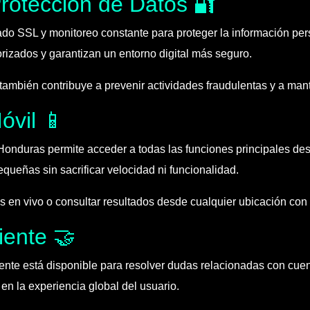
rotección de Datos 🔐
rado SSL y monitoreo constante para proteger la información pe
rizados y garantizan un entorno digital más seguro.
 también contribuye a prevenir actividades fraudulentas y a mant
óvil 📱
 Honduras permite acceder a todas las funciones principales des
queñas sin sacrificar velocidad ni funcionalidad.
tas en vivo o consultar resultados desde cualquier ubicación con 
iente 🤝
liente está disponible para resolver dudas relacionadas con cue
 en la experiencia global del usuario.