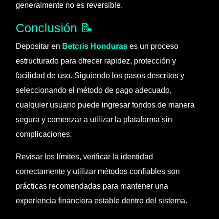
generalmente no es reversible.
Conclusión 📝
Depositar en
Betcris Honduras
es un proceso
estructurado para ofrecer rapidez, protección y
facilidad de uso. Siguiendo los pasos descritos y
seleccionando el método de pago adecuado,
cualquier usuario puede ingresar fondos de manera
segura y comenzar a utilizar la plataforma sin
complicaciones.
Revisar los límites, verificar la identidad
correctamente y utilizar métodos confiables son
prácticas recomendadas para mantener una
experiencia financiera estable dentro del sistema.