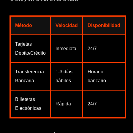
Método
Velocidad
Disponibilidad
Tarjetas
Inmediata
24/7
Débito/Crédito
Transferencia
1-3 días
Horario
Bancaria
hábiles
bancario
Billeteras
Rápida
24/7
Electrónicas