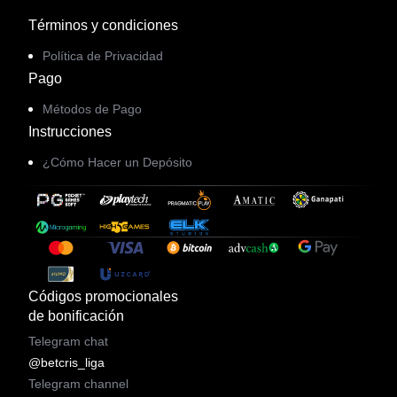
Términos y condiciones
Política de Privacidad
Pago
Métodos de Pago
Instrucciones
¿Cómo Hacer un Depósito
Códigos promocionales
de bonificación
Telegram chat
@betcris_liga
Telegram channel